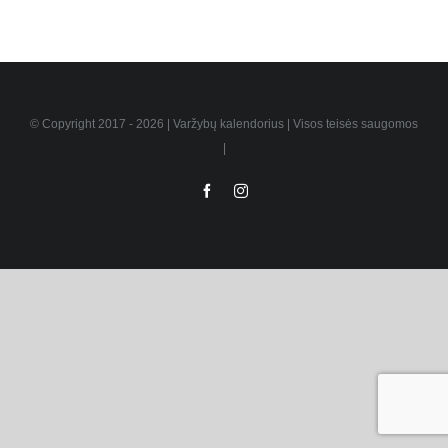
© Copyright 2017 -
2026 | Varžybų kalendorius | Visos teisės saugomos
|
Facebook
Instagram