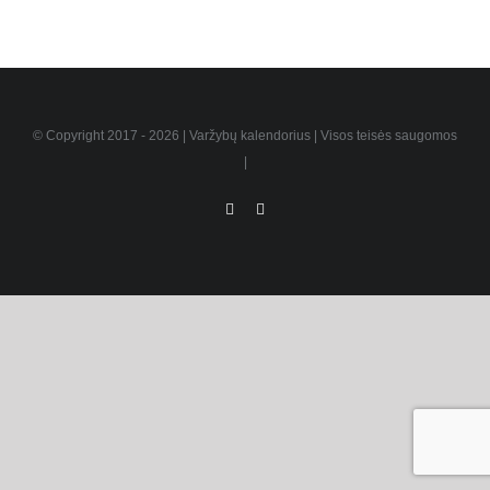
© Copyright 2017 -
2026 | Varžybų kalendorius | Visos teisės saugomos
|
Facebook
Instagram