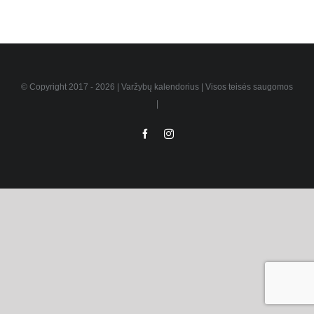
© Copyright 2017 -
2026 | Varžybų kalendorius | Visos teisės saugomos
|
Facebook
Instagram