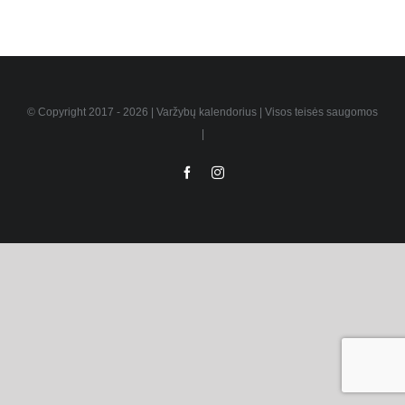
© Copyright 2017 -
2026 | Varžybų kalendorius | Visos teisės saugomos
|
Facebook
Instagram