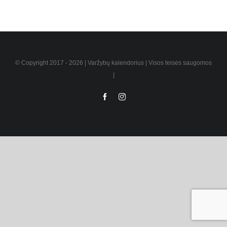
© Copyright 2017 -
2026 | Varžybų kalendorius | Visos teisės saugomos
|
Facebook
Instagram