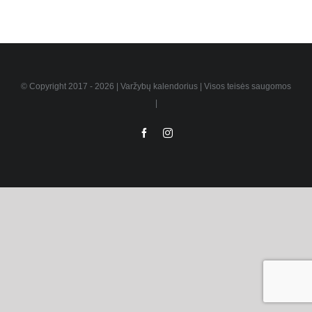
© Copyright 2017 -
2026 | Varžybų kalendorius | Visos teisės saugomos
|
Facebook
Instagram