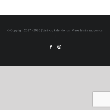
© Copyright 2017 -
2026 | Varžybų kalendorius | Visos teisės saugomos
|
Facebook
Instagram