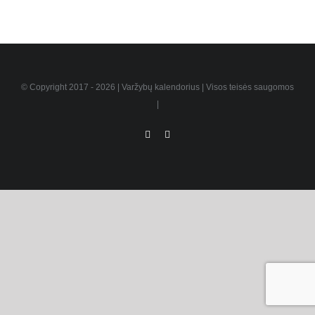
© Copyright 2017 -
2026 | Varžybų kalendorius | Visos teisės saugomos
|
Facebook
Instagram