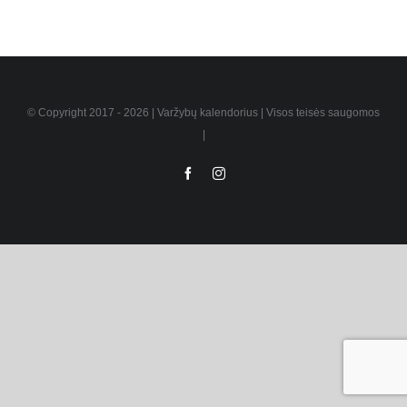
© Copyright 2017 -
2026 | Varžybų kalendorius | Visos teisės saugomos
|
Facebook
Instagram