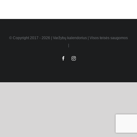
© Copyright 2017 -
2026 | Varžybų kalendorius | Visos teisės saugomos
|
Facebook
Instagram