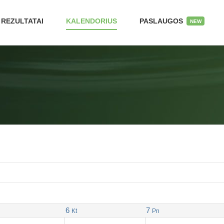
REZULTATAI
KALENDORIUS
PASLAUGOS
NEW
6
7
Kt
Pn