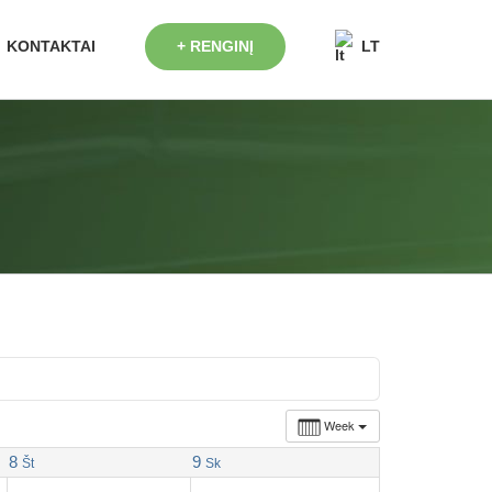
+ RENGINĮ
KONTAKTAI
LT
Week
8
9
Št
Sk