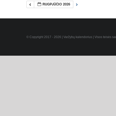
RUGPJŪČIO 2026
© Copyright 2017 -
2026 | Varžybų kalendorius | Visos teisės s