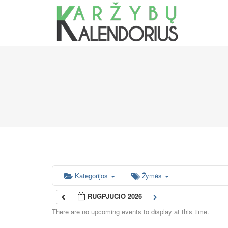
Skip
to
content
Kategorijos
Žymės
RUGPJŪČIO 2026
There are no upcoming events to display at this time.