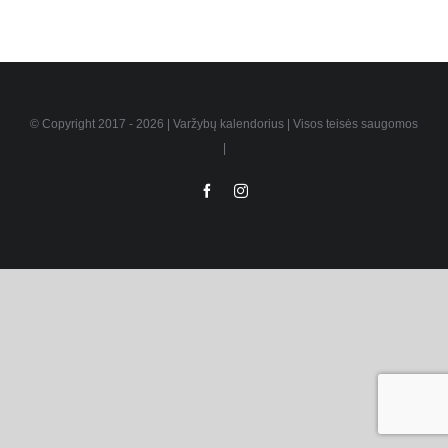
© Copyright 2017 -
2026 | Varžybų kalendorius | Visos teisės saugomos
|
Facebook
Instagram