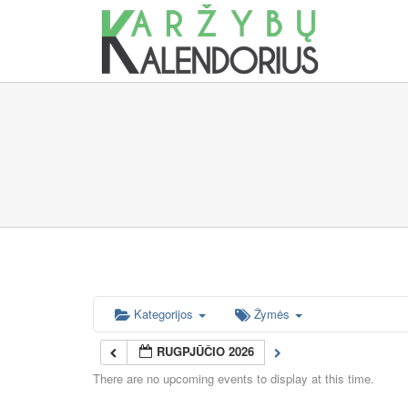
Skip
to
content
Kategorijos
Žymės
RUGPJŪČIO 2026
There are no upcoming events to display at this time.