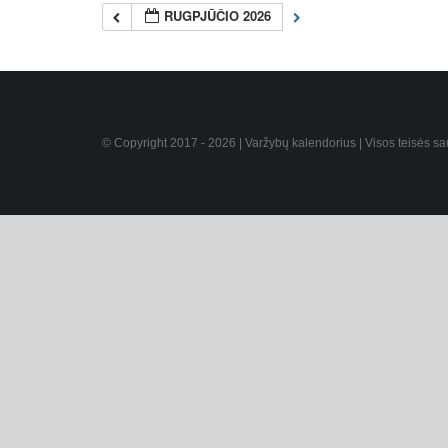
RUGPJŪČIO 2026
© Copyright 2017 -
2026 | Varžybų kalendorius | Visos teisės s